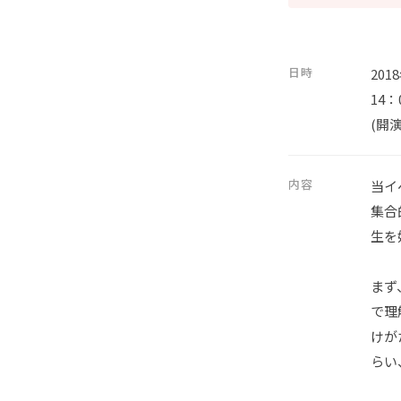
日時
201
14：
(開演
内容
当イ
集合
生を
まず
で理
けが
らい