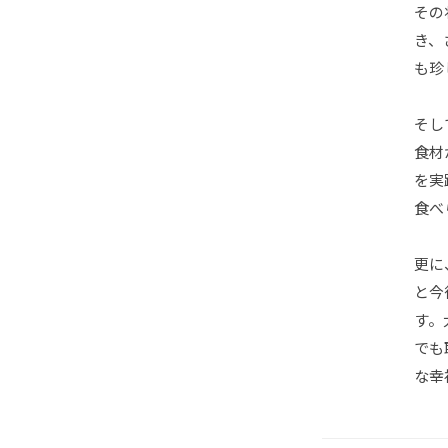
その
き、
も珍
そし
食材
を実
食べ
更に
と今
す。
でも
な幸