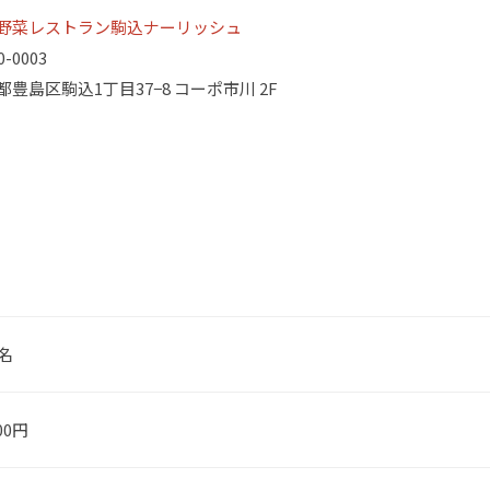
野菜レストラン駒込ナーリッシュ
0-0003
都豊島区駒込1丁目37−8 コーポ市川 2F
0名
000円