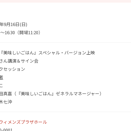
8年9月16日(日)
00～16:30（開場11:20）
『美味しいごはん』スペシャル・バージョン上映
さん講演＆サイン会
クセッション
者
こ
田真嘉（『美味しいごはん』ゼネラルマネージャー）
木七沖
ウィメンズプラザホール
0-0001