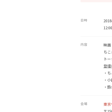
日時
201
12:
内容
映画
ちこ
トー
登壇
・ち
・小
・鈴
会場
東京
〒15