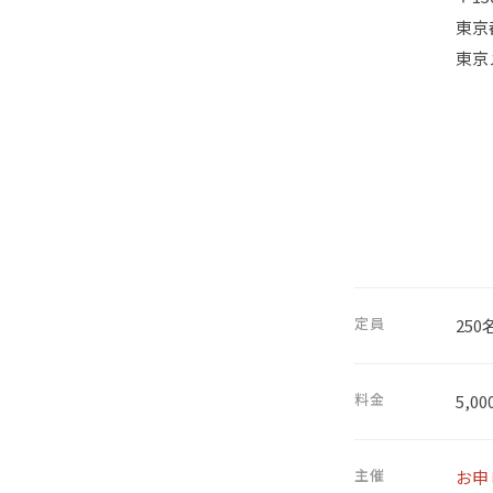
東京
東京
定員
250
料金
5,0
主催
お申